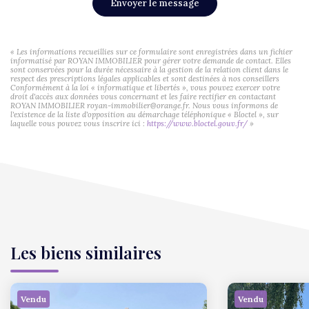
Envoyer le message
« Les informations recueillies sur ce formulaire sont enregistrées dans un fichier
informatisé par ROYAN IMMOBILIER pour gérer votre demande de contact. Elles
sont conservées pour la durée nécessaire à la gestion de la relation client dans le
respect des prescriptions légales applicables et sont destinées à nos conseillers
Conformément à la loi « informatique et libertés », vous pouvez exercer votre
droit d'accès aux données vous concernant et les faire rectifier en contactant
ROYAN IMMOBILIER royan-immobilier@orange.fr. Nous vous informons de
l'existence de la liste d'opposition au démarchage téléphonique « Bloctel », sur
laquelle vous pouvez vous inscrire ici :
https://www.bloctel.gouv.fr/
»
Les biens similaires
Vendu
Vendu