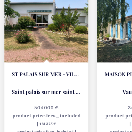
ST PALAIS SUR MER - VILLA
Saint palais sur mer saint palais sur mer
Vau
504 000 €
3
product.price.fees_included
product.pr
|
|
481 375 €
|
product.price.fees_included
product.pr