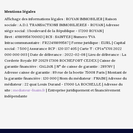
Mentions légales
Affichage des informations légales : ROYAN IMMOBILIER | Raison
sociale : A.D.I. TRANSACTIONS IMMOBILIERES - ROYAN | Adresse
siège social : 1 boulevard de la République - 17200 ROYAN |
Siret : 49169956700013 | RCS : SAINTES | Numero TVA
Intracommunautaire : FR22491699567 | Forme juridique : EURL | Capital
social : 7 500 | Assurance RCP : 120 137 405 |
Carte T : CPI n°1701 2022
000 000 003 | Date de délivrance : 2022-02-08 | Lieu de délivrance : La
Corderie Royale BP 20129 17306 ROCHEFORT CEDEX | Caisse de
garantie financière : GALIAN. | N° de caisse de garantie : 28976V |
Adresse caisse de garantie : 89 rue de la boetie 75008 Paris | Montant de
la garantie financière : 120 000 | Nom du médiateur : FNAIM | Adresse du
médiateur : 22 quai Louis Durand - 17000 LA ROCHELLE | Adresse du
site :
mediateur-fnaim.fr
|
Entreprise juridiquement et financièrement
indépendante