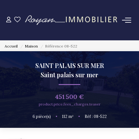
VENTES
Accueil
Maison
Référence 08-522
LOCATIONS
SAINT PALAIS SUR MER
VUE MER
Saint palais sur mer
ESTIMATION
451 500 €
product.price.fees_charges.teaser
NOTRE AGENCE
6
pièce(s)
•
112
m²
•
Réf : 08-522
CONTACT