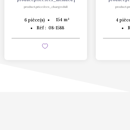
product.price.fees_charges.full
product.pr
154
m²
6
pièce(s)
4
pièce
Réf :
08-1588
R